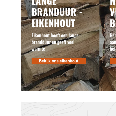
LANGE
H
BRANDUUR -
V
EIKENHOUT
B
Eikenhout heeft een lange
Ber
brandduur en geeft veel
aan
warmte
hel
Bekijk ons eikenhout