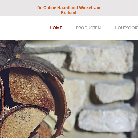
De Online Haardhout Winkel van
Brabant
HOME
PRODUCTEN
HOUTSOOR
ed
r
oo
g
d Haa
r