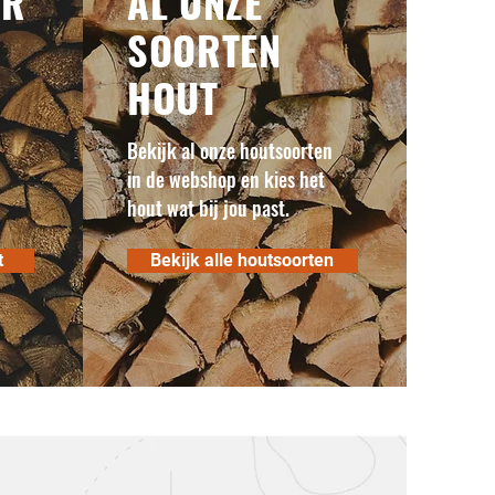
ER
AL ONZE
SOORTEN
HOUT
Bekijk al onze houtsoorten
in de webshop en kies het
hout wat bij jou past.
t
Bekijk alle houtsoorten