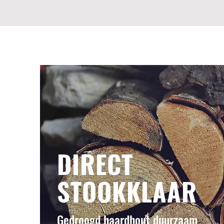
G
DIRECT
STOOKKLAAR
Gedroogd haardhout duurzaam