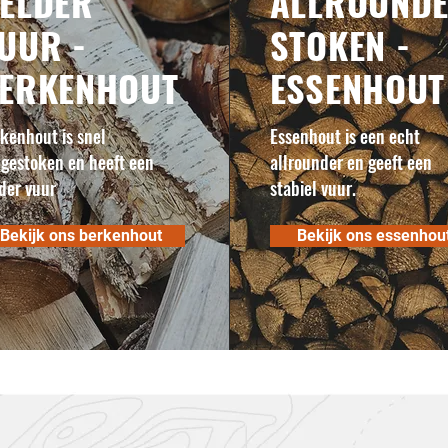
ELDER
ALLROUND
UUR -
STOKEN -
ERKENHOUT
ESSENHOUT
kenhout is snel
Essenhout is een echt
gestoken en heeft een
allrounder en geeft een
der vuur
stabiel vuur.
Bekijk ons berkenhout
Bekijk ons essenhou